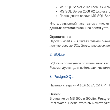
MS SQL Server 2012 LocalDB и в
MS SQL Server 2008 R2 Express E
Полноценная версия MS SQL Serv
Инсталляционный пакет автоматически у
данных автоматически
во время устан
Ограничение:
Версии LocalDB и Express имеют лим
полную версию SQL Server или включи
2. SQLite
SQLite используется по умолчанию как
Рекомендуется для небольших инсталля
3. PostgreSQL
Начиная с версии
4.16.0.5037
, O&K Pri
Важно:
В отличие от MS SQL и SQLite,
Postgr
Print Watch. После этого вы можете ук