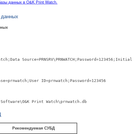
азы данных в O&K Print Watch.
 данных
нных
atch;Data Source=PRNSRV\PRNWATCH;Password=123456;Initial
ase=prnwatch;User ID=prnwatch;Password=123456
 Software\O&K Print Watch\prnwatch.db
Д
Рекомендуемая СУБД