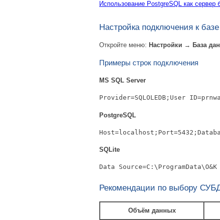
Использование PostgreSQL как сервер б
Настройка подключения к базе
Откройте меню:
Настройки → База да
Примеры строк подключения
MS SQL Server
Provider=SQLOLEDB;User ID=prnw
PostgreSQL
Host=localhost;Port=5432;Datab
SQLite
Data Source=C:\ProgramData\O&K
Рекомендации по выбору СУБ
Объём данных