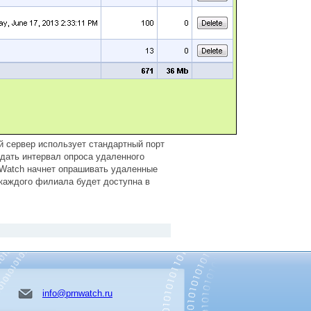
й сервер использует стандартный порт
адать интервал опроса удаленного
t Watch начнет опрашивать удаленные
и каждого филиала будет доступна в
info@prnwatch.ru