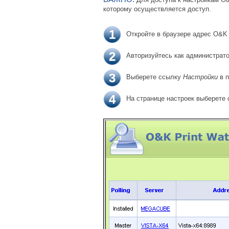
которому осуществляется доступ.
1
Откройте в браузере адрес O&K 
2
Авторизуйтесь как администрато
3
Выберете ссылку
Настройки
в п
4
На странице настроек выберете с