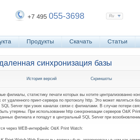
055-3698
+7 495
Ru
укта
Продукты
Скачать
Статьи
Удаленная синхронизация базы
История версий
Скриншоты
ые филиалы, статистику печати которых вы хотите централизованно кон
 от удаленного принт-сервера по протоколу http. Это может являться 
 SQL Server при узких каналах связи с филиалами. В случае потери с
 быть утеряны. При использовании http синхронизации серверов O&K Prin
 данных филиала и попадут в центральный SQL Server при возобновлении
ся через WEB-интерфейс O&K Print Watch:
 Print Watch Web Server вы должны быть авторизованы в нем как админ