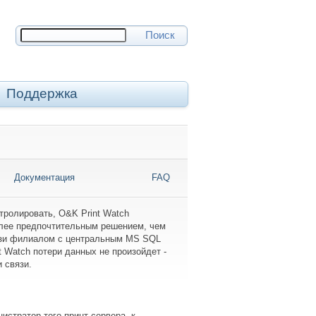
Поиск
Поддержка
Документация
FAQ
тролировать, O&K Print Watch
более предпочтительным решением, чем
вязи филиалом с центральным MS SQL
t Watch потери данных не произойдет -
 связи.
истратор того принт-сервера, к